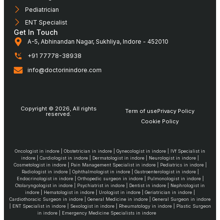
Pediatrician
ENT Specialist
Get In Touch
A-5, Abhinandan Nagar, Sukhliya, Indore - 452010
+91 77778-38938
info@doctorinindore.com
Copyright © 2026, All rights
Term of use
Privacy Policy
reserved.
Cookie Policy
Oncologist in indore | Obstetrician in indore | Gynecologist in indore | IVf Specialist in
indore | Cardiologist in indore | Dermatologist in indore | Neurologist in indore |
Cosmetologist in indore | Pain Management Specialist in indore | Pediatrics in indore |
Radiologist in indore | Ophthalmologist in indore | Gastroenterologist in indore |
Endocrinologist in indore | Orthopedic surgeon in indore | Pulmonologist in indore |
Otolaryngologist in indore | Psychiatrist in indore | Dentist in indore | Nephrologist in
indore | Hematologist in indore | Urologist in indore | Geriatrician in indore |
Cardiothoracic Surgeon in indore | General Medicine in indore | General Surgeon in indore
| ENT Specialist in indore | Sexologist in indore | Rheumatology in indore | Plastic Surgeon
in indore | Emergency Medicine Specialists in indore