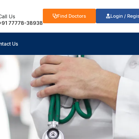
Find Doctors
Login / Regi
Call Us
+91 77778-38938
ntact Us