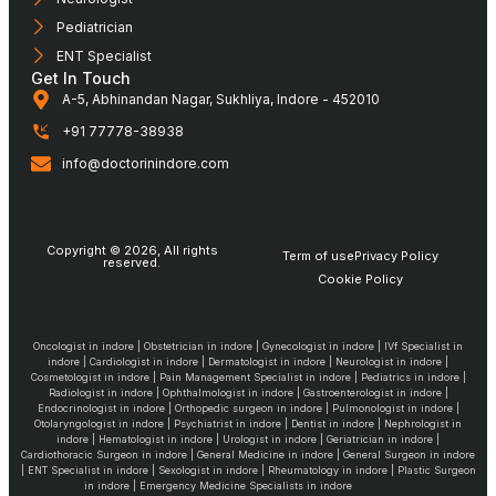
Pediatrician
ENT Specialist
Get In Touch
A-5, Abhinandan Nagar, Sukhliya, Indore - 452010
+91 77778-38938
info@doctorinindore.com
Copyright © 2026, All rights
Term of use
Privacy Policy
reserved.
Cookie Policy
Oncologist in indore | Obstetrician in indore | Gynecologist in indore | IVf Specialist in
indore | Cardiologist in indore | Dermatologist in indore | Neurologist in indore |
Cosmetologist in indore | Pain Management Specialist in indore | Pediatrics in indore |
Radiologist in indore | Ophthalmologist in indore | Gastroenterologist in indore |
Endocrinologist in indore | Orthopedic surgeon in indore | Pulmonologist in indore |
Otolaryngologist in indore | Psychiatrist in indore | Dentist in indore | Nephrologist in
indore | Hematologist in indore | Urologist in indore | Geriatrician in indore |
Cardiothoracic Surgeon in indore | General Medicine in indore | General Surgeon in indore
| ENT Specialist in indore | Sexologist in indore | Rheumatology in indore | Plastic Surgeon
in indore | Emergency Medicine Specialists in indore