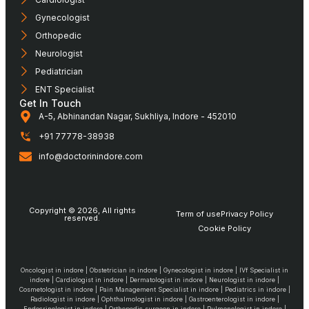
Gynecologist
Orthopedic
Neurologist
Pediatrician
ENT Specialist
Get In Touch
A-5, Abhinandan Nagar, Sukhliya, Indore - 452010
+91 77778-38938
info@doctorinindore.com
Copyright © 2026, All rights
Term of use
Privacy Policy
reserved.
Cookie Policy
Oncologist in indore | Obstetrician in indore | Gynecologist in indore | IVf Specialist in
indore | Cardiologist in indore | Dermatologist in indore | Neurologist in indore |
Cosmetologist in indore | Pain Management Specialist in indore | Pediatrics in indore |
Radiologist in indore | Ophthalmologist in indore | Gastroenterologist in indore |
Endocrinologist in indore | Orthopedic surgeon in indore | Pulmonologist in indore |