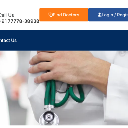
Find Doctors
Login / Regi
Call Us
+91 77778-38938
ntact Us