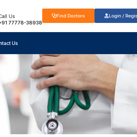
Find Doctors
Login / Regi
Call Us
+91 77778-38938
ntact Us