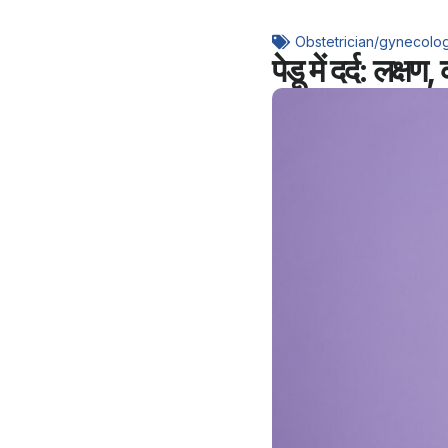
Obstetrician/gynecolog
पेडू में दर्द: लक