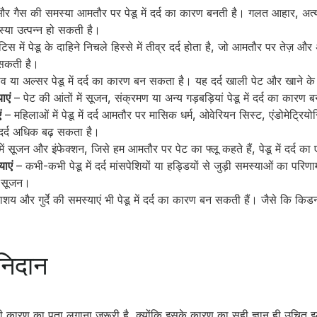
 गैस की समस्या आमतौर पर पेडू में दर्द का कारण बनती है। गलत आहार, अत्
या उत्पन्न हो सकती है।
िस में पेडू के दाहिने निचले हिस्से में तीव्र दर्द होता है, जो आमतौर पर तेज़ औ
 सकती है।
ाव या अल्सर पेडू में दर्द का कारण बन सकता है। यह दर्द खाली पेट और खाने 
ाएं
– पेट की आंतों में सूजन, संक्रमण या अन्य गड़बड़ियां पेडू में दर्द का कारण
ं
– महिलाओं में पेडू में दर्द आमतौर पर मासिक धर्म, ओवेरियन सिस्ट, एंडोमेट्रियोसि
 दर्द अधिक बढ़ सकता है।
में सूजन और इंफेक्शन, जिसे हम आमतौर पर पेट का फ्लू कहते हैं, पेडू में दर्द 
ाएं
– कभी-कभी पेडू में दर्द मांसपेशियों या हड्डियों से जुड़ी समस्याओं का परिण
या सूजन।
ाशय और गुर्दे की समस्याएं भी पेडू में दर्द का कारण बन सकती हैं। जैसे कि किडनी
ा निदान
 सही कारण का पता लगाना जरूरी है, क्योंकि इसके कारण का सही ज्ञान ही उचित इला